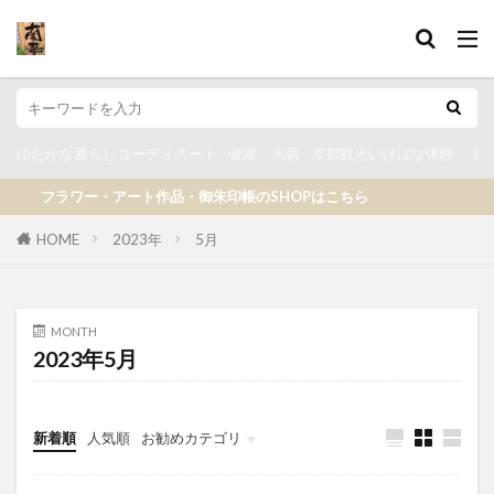
ゆたかな暮らしコーディネート
健康 水素
京都観光いけばな体験 １D
フラワー・アート作品・御朱印帳のSHOPはこちら
HOME
2023年
5月
MONTH
2023年5月
新着順
人気順
お勧めカテゴリ
京都アーティストスタジオ
lightning
menu