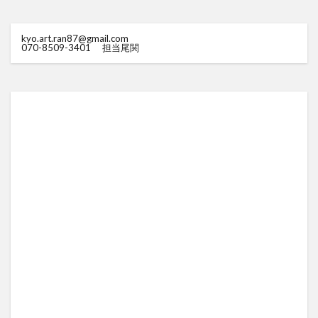
kyo.art.ran87@gmail.com
070-8509-3401
担当尾関