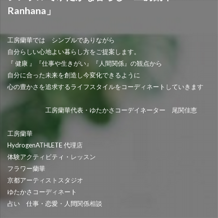
Ranhana」
工房蘭華では シンプルでありながら
自分らしい心地よい暮らし方をご提案します。
『 健康 』『仕事や生きがい』『人間関係』の観点から
自分に合った未来を創造し今変化できるように
心の豊かさを追求するライフスタイルをコーディネートしていきます
工房蘭華代表・ゆたかさコーデイネーター 尾関佳恵
工房蘭華
HydrogenATHLETE 代理店
体験アクティビティ・レッスン
フラワー蘭華
京都アーティストスタジオ
ゆたかさコーディネート
占い 仕事・恋愛・人間関係相談