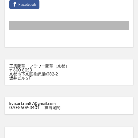
工房蘭華 フラワー蘭華（京都）
〒600-8053
京都市下京区塗師屋町82‐2
坂井ビル２F
kyo.art.ran87@gmail.com
070-8509-3401
担当尾関