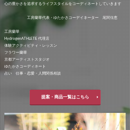
心の豊かさを追求するライフスタイルをコーディネートしていきます
工房蘭華代表・ゆたかさコーデイネーター 尾関佳恵
工房蘭華
HydrogenATHLETE 代理店
体験アクティビティ・レッスン
フラワー蘭華
京都アーティストスタジオ
ゆたかさコーディネート
占い 仕事・恋愛・人間関係相談
提案・商品一覧はこちら