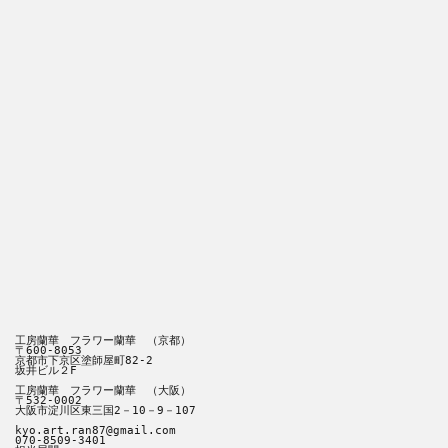
工房蘭華　フラワー蘭華　（京都）
〒600-8053
京都市下京区塗師屋町82‐2
坂井ビル２F
工房蘭華　フラワー蘭華　（大阪）
〒532-0002
大阪市淀川区東三国2－10－9－107
kyo.art.ran87@gmail.com
070-8509-3401 